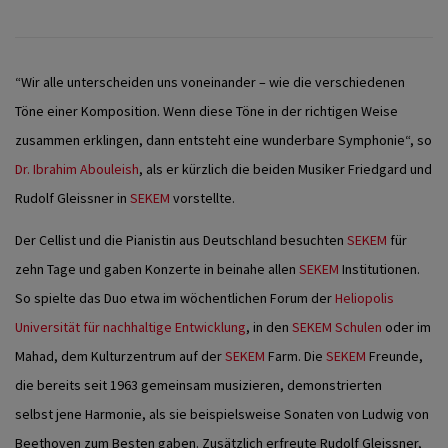
“Wir alle unterscheiden uns voneinander – wie die verschiedenen
Töne einer Komposition. Wenn diese Töne in der richtigen Weise
zusammen erklingen, dann entsteht eine wunderbare Symphonie“, so
Dr. Ibrahim Abouleish
, als er kürzlich die beiden Musiker Friedgard und
Rudolf Gleissner in
SEKEM
vorstellte.
Der Cellist und die Pianistin aus Deutschland besuchten
SEKEM
für
zehn Tage und gaben Konzerte in beinahe allen
SEKEM
Institutionen.
So spielte das Duo etwa im wöchentlichen Forum der
Heliopolis
Universität für nachhaltige Entwicklung
, in den
SEKEM Schulen
oder im
Mahad, dem Kulturzentrum auf der
SEKEM
Farm. Die
SEKEM
Freunde,
die bereits seit 1963 gemeinsam musizieren, demonstrierten
selbst jene Harmonie, als sie beispielsweise Sonaten von Ludwig von
Beethoven zum Besten gaben. Zusätzlich erfreute Rudolf Gleissner,