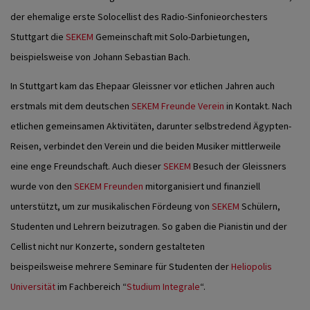
der ehemalige erste Solocellist des Radio-Sinfonieorchesters
Stuttgart die
SEKEM
Gemeinschaft mit Solo-Darbietungen,
beispielsweise von Johann Sebastian Bach.
In Stuttgart kam das Ehepaar Gleissner vor etlichen Jahren auch
erstmals mit dem deutschen
SEKEM Freunde Verein
in Kontakt. Nach
etlichen gemeinsamen Aktivitäten, darunter selbstredend Ägypten-
Reisen, verbindet den Verein und die beiden Musiker mittlerweile
eine enge Freundschaft. Auch dieser
SEKEM
Besuch der Gleissners
wurde von den
SEKEM Freunden
mitorganisiert und finanziell
unterstützt, um zur musikalischen Fördeung von
SEKEM
Schülern,
Studenten und Lehrern beizutragen. So gaben die Pianistin und der
Cellist nicht nur Konzerte, sondern gestalteten
beispeilsweise mehrere Seminare für Studenten der
Heliopolis
Universität
im Fachbereich “
Studium Integrale
“.