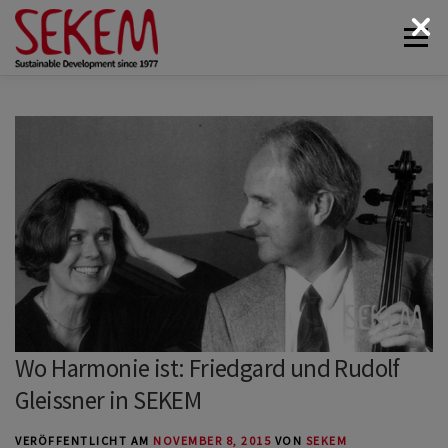
Zum
Menü
Inhalt
springen
ÜBER UNS
WIRTSCHAFT
SOZIALES LEBEN
KULTUR
ÖKOLOGIE
SPENDEN
NEWS & MEDIEN
KONTAKT
Wo Harmonie ist: Friedgard und Rudolf
Gleissner in SEKEM
VERÖFFENTLICHT AM
NOVEMBER 8, 2015
VON
SEKEM