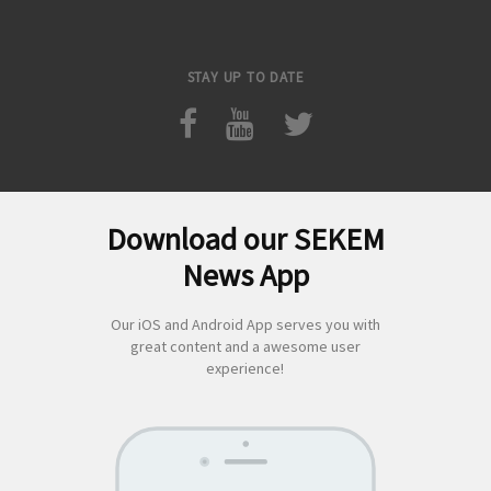
STAY UP TO DATE
Download our SEKEM
Suchen
News App
nach:
Our iOS and Android App serves you with
great content and a awesome user
experience!
SEKEM