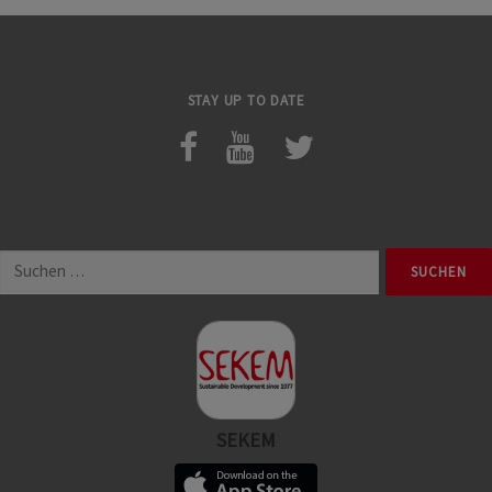
STAY UP TO DATE
Suchen
nach:
SEKEM