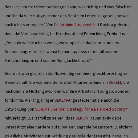
dass ich ihm trotzdem beibringen kann, was richtig und was falsch ist
und ihn dazu ermutige, immer das Beste im Leben zu geben, so wie
auch ich es versuche.“ Von
Dr. Ibrahim Abouleish
hat Boshra gelernt,
dass die Voraussetzung für Kreativität und Entwicklung Freiheit ist.
„Deshalb werde ich so wenig wie möglich in das Leben meines
Sohnes eingreifen. Ich wünsche mir nur, dass er mit all seinen
Entscheidungen und seinem Tun glücklich wird.“
Boshra Elwan glaubt an die Notwendigkeit einer gleichberechtigten
Gesellschaft. Sie war eine der ersten Mitarbeiterinnen in
SEKEM
, die
nachdem sie Mutter geworden war ihre Arbeit nicht aufgab, sondern
fortführte. Als langjähriger
SEKEM
-Angestellte hat sie auch die
Entwicklung von
SEKEMs „Gender Strategy for a Balanced Society“
mitverfolgt. „Es ist toll zu sehen, dass
SEKEM
Frauen aktiv dabei
unterstützt eine Karriere aufzubauen“, sagt sie begeistert. „Seitdem
es etliche Aktivitäten zur Stärkung der Rolle der Frau gibt, habe ich