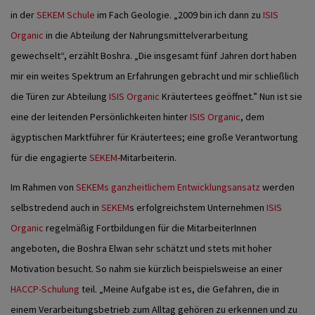
in der
SEKEM Schule
im Fach Geologie. „2009 bin ich dann zu
ISIS
Organic
in die Abteilung der Nahrungsmittelverarbeitung
gewechselt“, erzählt Boshra. „Die insgesamt fünf Jahren dort haben
mir ein weites Spektrum an Erfahrungen gebracht und mir schließlich
die Türen zur Abteilung
ISIS Organic
Kräutertees geöffnet.” Nun ist sie
eine der leitenden Persönlichkeiten hinter
ISIS Organic
, dem
ägyptischen Marktführer für Kräutertees; eine große Verantwortung
für die engagierte
SEKEM
-Mitarbeiterin.
Im Rahmen von
SEKEMs ganzheitlichem Entwicklungsansatz
werden
selbstredend auch in
SEKEM
s erfolgreichstem Unternehmen
ISIS
Organic
regelmäßig Fortbildungen für die MitarbeiterInnen
angeboten, die Boshra Elwan sehr schätzt und stets mit hoher
Motivation besucht. So nahm sie kürzlich beispielsweise an einer
HACCP-Schulung
teil. „Meine Aufgabe ist es, die Gefahren, die in
einem Verarbeitungsbetrieb zum Alltag gehören zu erkennen und zu