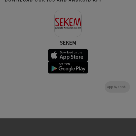
SEKEM
App by appful