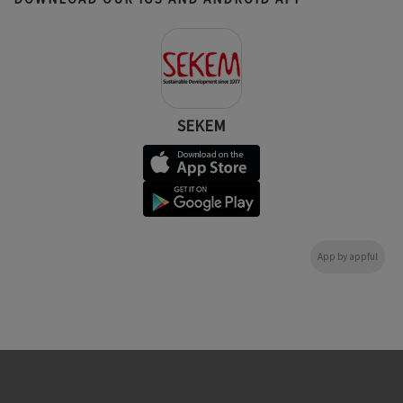
SEKEM
App by appful