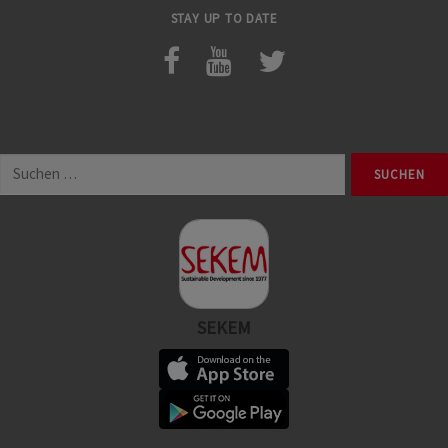
STAY UP TO DATE
Suchen
nach:
SEKEM