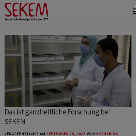
Zum
Me
Inhalt
springen
ÜBER UNS
WIRTSCHAFT
SOZIALES LEBEN
KULTUR
ÖKOLOGIE
SPENDEN
NEWS & MEDIEN
KONTAKT
Das ist ganzheitliche Forschung bei
SEKEM
VERÖFFENTLICHT AM
SEPTEMBER 25, 2023
VON
KATHARINA