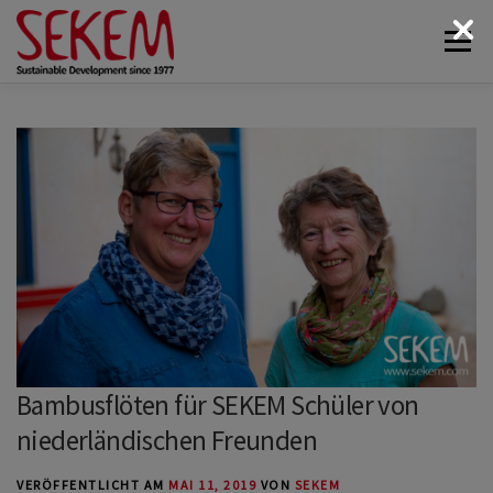
Zum
Menü
Inhalt
springen
ÜBER UNS
WIRTSCHAFT
SOZIALES LEBEN
KULTUR
ÖKOLOGIE
SPENDEN
NEWS & MEDIEN
KONTAKT
Bambusflöten für SEKEM Schüler von
niederländischen Freunden
VERÖFFENTLICHT AM
MAI 11, 2019
VON
SEKEM