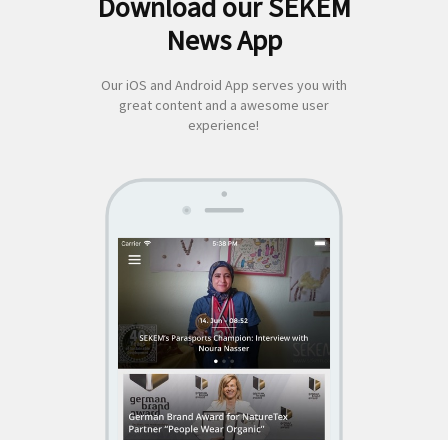
Download our SEKEM
Suchen
News App
nach:
Our iOS and Android App serves you with
great content and a awesome user
experience!
SEKEM
App by appful
Home
|
About Us
|
Economy
|
Societal Life
|
Cultural Life
|
Ecology
|
Sustainability
|
News
|
Media
|
Contact Us
|
Legal
|
Privacy
| Copyright ©
2018 SEKEM