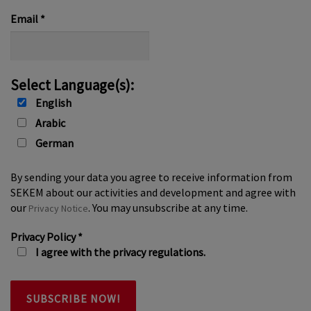
*
Email
*
Select Language(s):
English
Arabic
German
By sending your data you agree to receive information from
SEKEM about our activities and development and agree with
our
. You may unsubscribe at any time.
Privacy Notice
Privacy Policy
*
I agree with the privacy regulations.