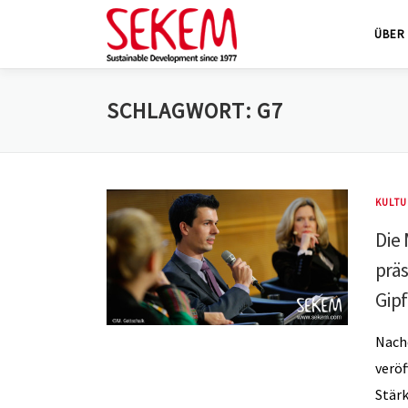
Zum
ÜBER
Inhalt
springen
SCHLAGWORT:
G7
KULTU
Die
prä
Gipf
Nachd
veröf
Stärk