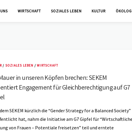
 UNS
WIRTSCHAFT
SOZIALES LEBEN
KULTUR
ÖKOLOG
R
/
SOZIALES LEBEN
/
WIRTSCHAFT
 Mauer in unseren Köpfen brechen: SEKEM
sentiert Engagement für Gleichberechtigung auf G7
el
em SEKEM kürzlich die “Gender Strategy for a Balanced Society”
fentlicht hat, nahm die Initiative am G7 Gipfel für “Wirtschaftlich
ung von Frauen – Potentiale freisetzen” teil und erntete