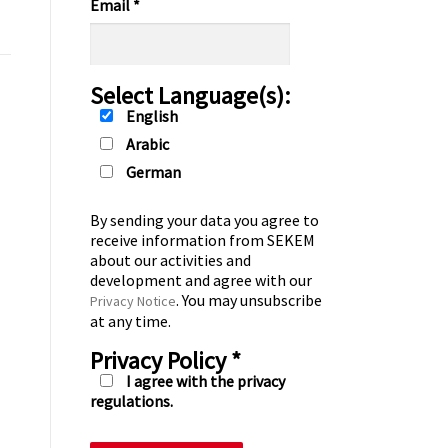
Email
*
Select Language(s):
English
Arabic
German
By sending your data you agree to
receive information from SEKEM
about our activities and
development and agree with our
. You may unsubscribe
Privacy Notice
at any time.
Privacy Policy
*
I agree with the privacy
regulations.