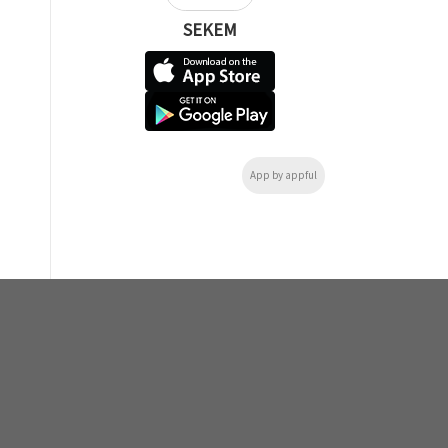
SEKEM
App by appful