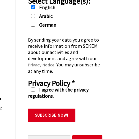
Select Language(s):
English
Arabic
German
By sending your data you agree to
receive information from SEKEM
about our activities and
development and agree with our
. You may unsubscribe
Privacy Notice
at any time.
Privacy Policy
*
I agree with the privacy
regulations.
r
ng
m