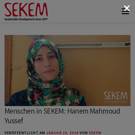
Zum
Menü
Inhalt
springen
ÜBER UNS
WIRTSCHAFT
SOZIALES LEBEN
KULTUR
ÖKOLOGIE
SPENDEN
NEWS & MEDIEN
KONTAKT
Menschen in SEKEM: Hanem Mahmoud
Yussef
VERÖFFENTLICHT AM
JANUAR 14, 2016
VON
SEKEM