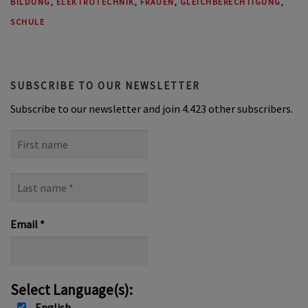
BILDUNG
,
ELEKTROTECHNIK
,
FRAUEN
,
GLEICHBERECHTIGUNG
,
SCHULE
SUBSCRIBE TO OUR NEWSLETTER
Subscribe to our newsletter and join 4.423 other subscribers.
First
name
Last
name
*
Email
*
Select Language(s):
English