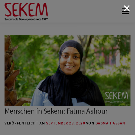
Zum
Menü
Inhalt
springen
ÜBER UNS
WIRTSCHAFT
SOZIALES LEBEN
KULTUR
ÖKOLOGIE
SPENDEN
NEWS & MEDIEN
KONTAKT
Menschen in Sekem: Fatma Ashour
VERÖFFENTLICHT AM
SEPTEMBER 28, 2020
VON
BASMA.HASSAN