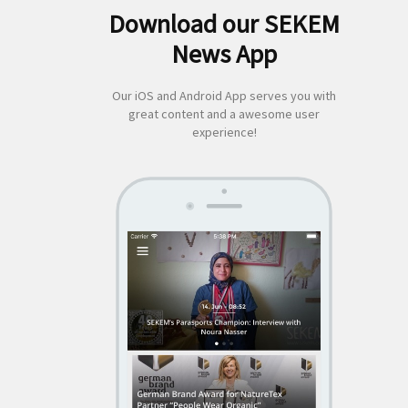
App by appful
Download our SEKEM
News App
Home
|
About Us
|
Economy
|
Societal Life
|
Cultural Life
|
Ecology
|
Sustainability
|
News
|
Media
|
Contact Us
|
Legal
|
Privacy
| Copyright ©
Our iOS and Android App serves you with
great content and a awesome user
2018 SEKEM
experience!