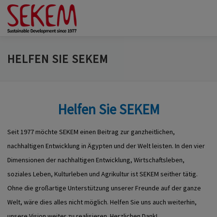
Zum
Inhalt
springen
ÜBER UNS
WIRTSCHAFT
SOZIALES LEBEN
KULTUR
HELFEN SIE SEKEM
ÖKOLOGIE
SPENDEN
NEWS & MEDIEN
KONTAKT
Helfen Sie SEKEM
Seit 1977 möchte SEKEM einen Beitrag zur ganzheitlichen,
nachhaltigen Entwicklung in Ägypten und der Welt leisten. In den vier
Dimensionen der nachhaltigen Entwicklung, Wirtschaftsleben,
soziales Leben, Kulturleben und Agrikultur ist SEKEM seither tätig.
Ohne die großartige Unterstützung unserer Freunde auf der ganze
Welt, wäre dies alles nicht möglich. Helfen Sie uns auch weiterhin,
unsere Vision weiter zu realisieren. Herzlichen Dank!