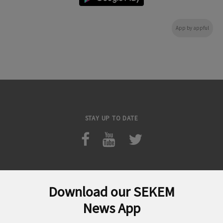
App by appful
STAY UP TO DATE
Download our SEKEM
Suchen
News App
nach: