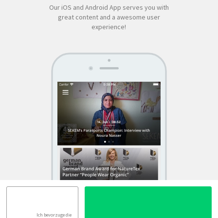
Our iOS and Android App serves you with
great content and a awesome user
experience!
SEKEM
App by appful
Home
|
About Us
|
Economy
|
Societal Life
|
Cultural Life
|
Ecology
|
Sustainability
|
News
|
Media
|
Contact Us
|
Legal
|
Privacy
| Copyright ©
2018 SEKEM
Ich bevorzuge die