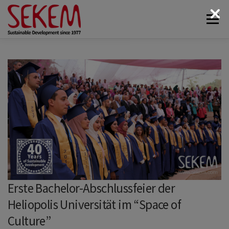
Zum
Menü
Inhalt
springen
ÜBER UNS
WIRTSCHAFT
SOZIALES LEBEN
KULTUR
ÖKOLOGIE
SPENDEN
NEWS & MEDIEN
KONTAKT
Erste Bachelor-Abschlussfeier der
Heliopolis Universität im “Space of
Culture”