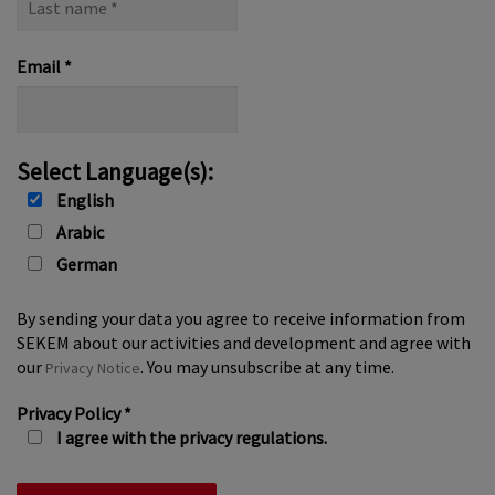
name
*
Email
*
Select Language(s):
English
Arabic
German
By sending your data you agree to receive information from
SEKEM about our activities and development and agree with
our
. You may unsubscribe at any time.
Privacy Notice
Privacy Policy
*
I agree with the privacy regulations.