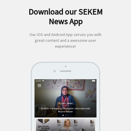
Download our SEKEM
Suchen
News App
nach:
Our iOS and Android App serves you with
great content and a awesome user
experience!
SEKEM
App by appful
Home
|
About Us
|
Economy
|
Societal Life
|
Cultural Life
|
Ecology
|