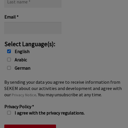
name
*
Email
*
Select Language(s):
English
Arabic
German
By sending your data you agree to receive information from
SEKEM about our activities and development and agree with
our
. You may unsubscribe at any time.
Privacy Notice
Privacy Policy
*
I agree with the privacy regulations.