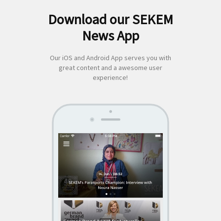
Download our SEKEM
Suchen
News App
nach:
Our iOS and Android App serves you with
great content and a awesome user
experience!
SEKEM
App by appful
Home
|
About Us
|
Economy
|
Societal Life
|
Cultural Life
|
Ecology
|