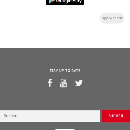
App by appful
STAY UP TO DATE
Suchen
nach: