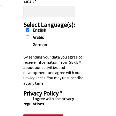
Email
*
Select Language(s):
English
Arabic
German
By sending your data you agree to
receive information from SEKEM
about our activities and
development and agree with our
. You may unsubscribe
Privacy Notice
at any time.
Privacy Policy
*
I agree with the privacy
regulations.