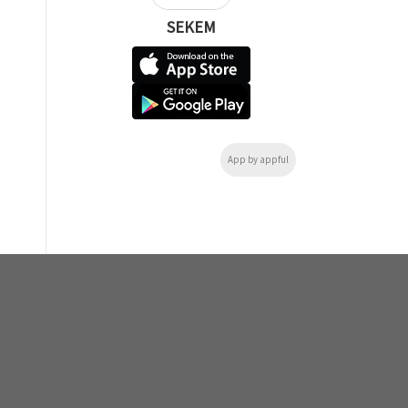
SEKEM
App by appful