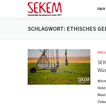
Zum
ÜBER
Inhalt
springen
SCHLAGWORT:
ETHISCHES GE
ÖKOL
SEK
Wüs
Mitma
Hekt
Wüste
Zuku