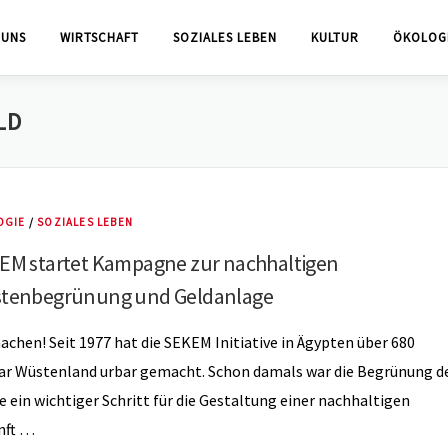
 UNS
WIRTSCHAFT
SOZIALES LEBEN
KULTUR
ÖKOLOG
LD
OGIE
/
SOZIALES LEBEN
EM startet Kampagne zur nachhaltigen
tenbegrünung und Geldanlage
chen! Seit 1977 hat die SEKEM Initiative in Ägypten über 680
ar Wüstenland urbar gemacht. Schon damals war die Begrünung d
 ein wichtiger Schritt für die Gestaltung einer nachhaltigen
nft …