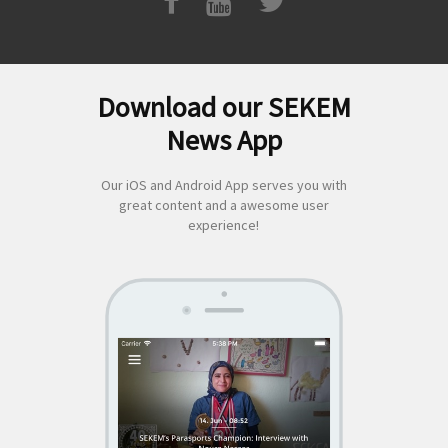
Download our SEKEM
Suchen
News App
nach:
Our iOS and Android App serves you with
great content and a awesome user
experience!
SEKEM
App by appful