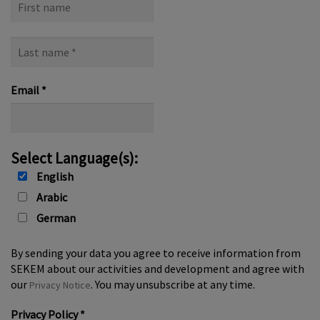
name
Last
name
*
Email
*
Select Language(s):
English
Arabic
German
By sending your data you agree to receive information from
SEKEM about our activities and development and agree with
our
. You may unsubscribe at any time.
Privacy Notice
Privacy Policy
*