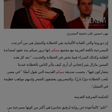
نهى حسين على خشبة المسرح.
إن دوروتيا والتر، الفنانة الألمانية بفن الخطابة والتمثيل هي من أخرجت
المسرحية باللغة العربية مع مجتمع
سيكم
. إنها تزور سيكم منذ عقود لمساندة
الطلبة وكذلك المدراء فيما يخص فن الخطابة والحديث، ’’بعد كل هذه
السنين مازال يثير إعجابي أن أرى كيف يتأثر الناس بالخطابة عندما
يتشاركون فيها‘‘، بحسب صديقة
سيكم
القديمة التي تقول أيضًا: ’’في مصر،
تلعب الخطابة دورًا بارزًا، والمصريون يعشقون الشعر ولديهم مواهب عظيمة
في التمثيل‘‘.
الحكمة الشرقية القديمة
’’حُلم‘‘ (المأخوذة عن رواية لرفيق شامي) هي أكثر من كونها مسرحية من