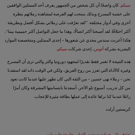
سيكم
. كان واضحًا أن كل شخص من الجمهور يعرف أحد الممثلين الواقفين
على خشبة المسرح وبذلك سنحت لهم الفرصة لمشاهدة زملائهم بنظرة
أخرى وفي أدوار مختلفة. ’’لقد تعرّفت على زملائي بشكل أفضل وبطريقة
أكثر اختلافًا. لقد أصبحنا أكثر اتصالًا، وهذا ما جعل التواصل أكثر حميمية بيننا‘‘،
هكذا أعربت سندس مجدي عن شعورها – إحدى الممثلين ومتخصصة الموارد
البشرية بشركة
أتوس
، إحدى شركات
سيكم
.
هذه النتيجة لا تعتبر فقط تقديرًا لمجهود دوروتيا والتر والتي ترى أن المسرح
وغيره كالأداة التي تعزز من روح الفريق، ولكن في الوقت ذاته لقد استفدنا
نحن – زملاء نهى حسين – من الثقة التي كان تظهر عليها عندما كانت تعود
من كل تدريب. أسبوع تلو الآخر، أسعدتنا بابتسامتها المشرقة وكان أمرًا
رائعًا عندما كنا نراها عائدة إلى عملها بطاقة مثيرة للإعجاب.
كريستين أرلت
تعرّف على حماده شوشه، الفنان بجامعة هليوبوليس