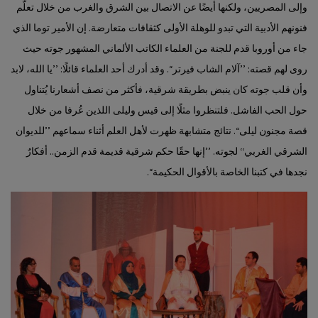
وإلى المصريين، ولكنها أيضًا عن الاتصال بين الشرق والغرب من خلال تعلُّم
فنونهم الأدبية التي تبدو للوهلة الأولى كثقافات متعارضة. إن الأمير توما الذي
جاء من أوروبا قدم للجنة من العلماء الكاتب الألماني المشهور جوته حيث
روى لهم قصته: ’’آلام الشاب فيرتر‘‘. وقد أدرك أحد العلماء قائلًا: ’’يا الله، لابد
وأن قلب جوته كان ينبض بطريقة شرقية، فأكثر من نصف أشعارنا يُتناول
حول الحب الفاشل. فلتنظروا مثلًا إلى قيس وليلى اللذين عُرفا من خلال
قصة مجنون ليلى‘‘. نتائج متشابهة ظهرت لأهل العلم أثناء سماعهم ’’للديوان
الشرقي الغربي‘‘ لجوته. ’’إنها حقًا حكم شرقية قديمة قدم الزمن.. أفكارٌ
نجدها في كتبنا الخاصة بالأقوال الحكيمة‘‘.