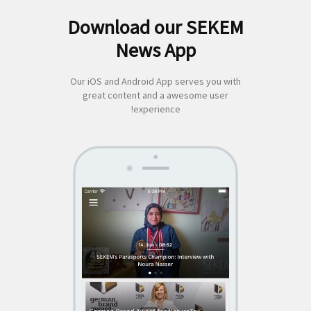
Download our SEKEM
لبحث
News App
ن:
Our iOS and Android App serves you with
great content and a awesome user
experience!
SEKEM
App by appful
Home
|
About Us
|
Economy
|
Societal Life
|
Cultural Life
|
Ecology
|
Sustainability
|
News
|
Media
|
Contact Us
|
Legal
|
Privacy
| Copyright ©