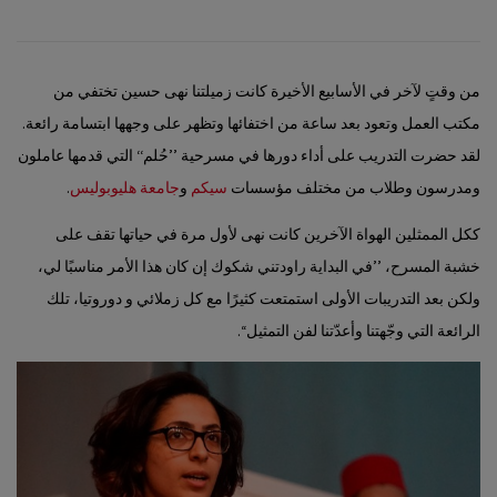
من وقتٍ لآخر في الأسابيع الأخيرة كانت زميلتنا نهى حسين تختفي من
مكتب العمل وتعود بعد ساعة من اختفائها وتظهر على وجهها ابتسامة رائعة.
لقد حضرت التدريب على أداء دورها في مسرحية ’’حُلم‘‘ التي قدمها عاملون
ومدرسون وطلاب من مختلف مؤسسات
سيكم
و
جامعة هليوبوليس
.
ككل الممثلين الهواة الآخرين كانت نهى لأول مرة في حياتها تقف على
خشبة المسرح، ’’في البداية راودتني شكوك إن كان هذا الأمر مناسبًا لي،
ولكن بعد التدريبات الأولى استمتعت كثيرًا مع كل زملائي و دوروتيا، تلك
الرائعة التي وجّهتنا وأعدّتنا لفن التمثيل‘‘.