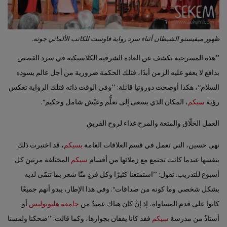
ظهور ميفيستو الشيطان أثناء سرد رواية فاوست للكاتب الألماني جوته.
’’هذه المسرحية تكشف عن العادة الشرقية الكلاسيكية في سرد القصص
بدافع لا يعفو عليه الزمن أبدًا، فتلك الحكمة ضرورية من أجل عالم يسوده
السلام‘‘، هكذا أوضحت دوروتيا قائلة: ’’وفي الوقت ذاته فتلك الرواية تعكس
رؤية
سيكم
، المكان الذي يسعى إلى تعلُّم وعيْش شامل وحكيم‘‘.
العمل الخلّاق والمتعة والمرح غذاء لروح الفريق
نهى حسين، التي تعمل في قسم العلاقات العامة
بسيكم
، قد اختبرت ذلك
بنفسها عندما كانت تجتمع مع زملائها من أقسام
سيكم
المختلفة مرتين كل
أسبوع للتدريب. تقول: ’’استمتعنا كثيرًا وكل فردٍ منّا شعر بما تنمّى لديه
بشكل شخصي وما كونه من صداقات‘‘. وفي هذا الإطار، يبدو أنهم جميعًا
كانوا على قدم المساواة، إذ إنْ كان هناك عميدٌ من
جامعة هليوبوليس
أو
أستاذٌ من مدرسة
سيكم
فقد كانا يقفان بجوارها، وكما قالت: ’’ضحكنا ولمسنا