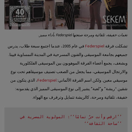
نغمات خفيفة، تلقائية ومرحة صنعتها Federspiel بأداء مميز.
تشكلت فرقة
Federspiel
في عام 2005، عندما اجتمع سبعة طلاب، يدرس
جميعهم بجامعة الموسيقى والفنون المسرحية في المدينة النمساوية فيينا.
وبشغف، يجمع أعضاء الفرقة الموهوبون بين الموسيقى الفلكلورية
والارتجال الموسيقي، مما يجعل من الصعب تصنيف موسيقاهم تحت نوع
موسيقي معين. ولكن اسم الفرقة الألماني:
Federspiel
، الذي يتكون من
شقين “ريشة” و”لعبة” يشير إلى نوع الموسيقى المميز الذي يقدمونه:
خفيفة، تلقائية ومرحة، كالريشة تتمايل وترفرف مع الهواء.
’’ارقص وأنت حرٌ تمامًا‘‘: المولوية المصرية في 
’’ساحة الثقافة‘‘