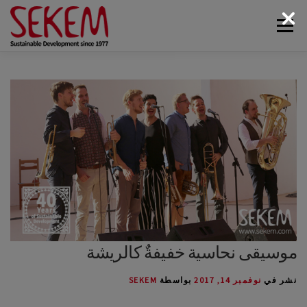
لتجاوز
القائمة
لى
لمحتوى
البيئة
أخبار سيكم
الوسائط
اتصل بنا
الاقتصاد
الحياة الاجتماعية
الحياة الثقافية
عن سيكم
موسيقى نحاسية خفيفةٌ كالريشة
نشر في
نوفمبر 14, 2017
بواسطة
SEKEM