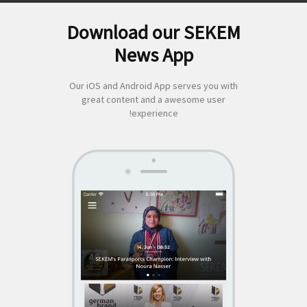
Download our SEKEM
لبحث
News App
ن:
Our iOS and Android App serves you with
great content and a awesome user
experience!
SEKEM
App by appful
Home
|
About Us
|
Economy
|
Societal Life
|
Cultural Life
|
Ecology
|