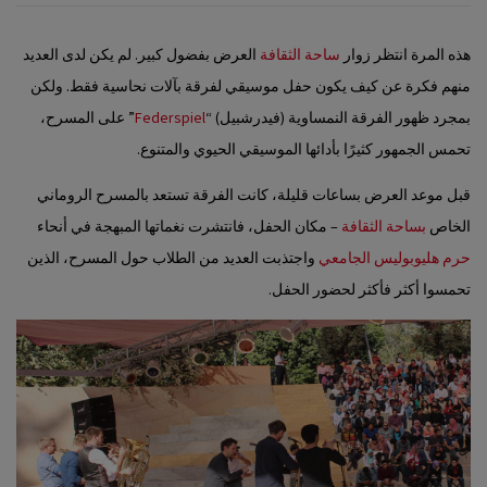
هذه المرة انتظر زوار
ساحة الثقافة
العرض بفضول كبير. لم يكن لدى العديد
منهم فكرة عن كيف يكون حفل موسيقي لفرقة بآلات نحاسية فقط. ولكن
بمجرد ظهور الفرقة النمساوية (فيدرشبيل) “
Federspiel
” على المسرح،
تحمس الجمهور كثيرًا بأدائها الموسيقي الحيوي والمتنوع.
قبل موعد العرض بساعات قليلة، كانت الفرقة تستعد بالمسرح الروماني
الخاص
بساحة الثقافة
– مكان الحفل، فانتشرت نغماتها المبهجة في أنحاء
حرم هليوبوليس الجامعي
واجتذبت العديد من الطلاب حول المسرح، الذين
تحمسوا أكثر فأكثر لحضور الحفل.