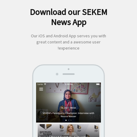
Download our SEKEM
لبحث
News App
ن:
Our iOS and Android App serves you with
great content and a awesome user
experience!
SEKEM
App by appful
Home
|
About Us
|
Economy
|
Societal Life
|
Cultural Life
|
Ecology
|
Sustainability
|
News
|
Media
|
Contact Us
|
Legal
|
Privacy
| Copyright ©