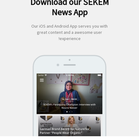
Download our SEKEM
لبحث
News App
ن:
Our iOS and Android App serves you with
great content and a awesome user
experience!
SEKEM
App by appful
Home
|
About Us
|
Economy
|
Societal Life
|
Cultural Life
|
Ecology
|
Sustainability
|
News
|
Media
|
Contact Us
|
Legal
|
Privacy
| Copyright ©
2018 SEKEM