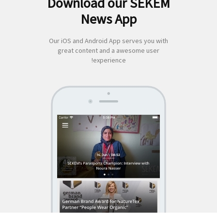
Download our SEKEM
لبحث
News App
ن:
Our iOS and Android App serves you with
great content and a awesome user
experience!
SEKEM
App by appful
Home
|
About Us
|
Economy
|
Societal Life
|
Cultural Life
|
Ecology
|
Sustainability
|
News
|
Media
|
Contact Us
|
Legal
|
Privacy
| Copyright ©
2018 SEKEM