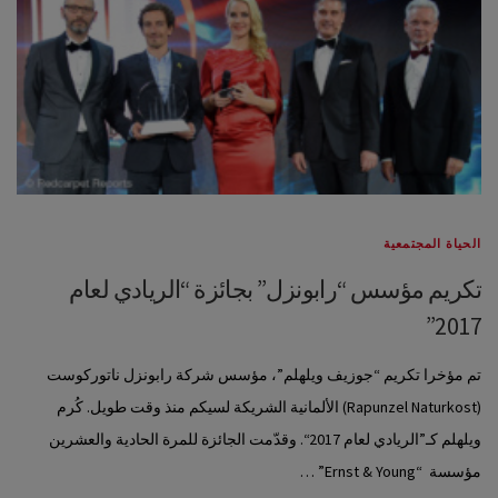
الحياة المجتمعية
تكريم مؤسس “رابونزل” بجائزة “الريادي لعام
2017”
تم مؤخرا تكريم “جوزيف ويلهلم”، مؤسس شركة رابونزل ناتوركوست
(Rapunzel Naturkost) الألمانية الشريكة لسيكم منذ وقت طويل. كُرم
ويلهلم كـ”الريادي لعام 2017“. وقدّمت الجائزة للمرة الحادية والعشرين
مؤسسة “Ernst & Young” …