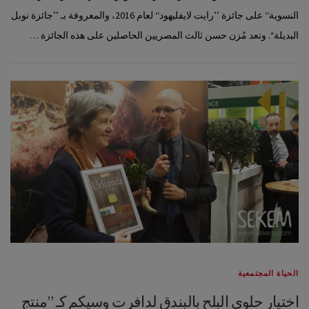
النسوية‘‘ على جائزة ’’رايت لايفليهود‘‘ لعام 2016، والمعروفة بـ ’’جائزة نوبل
البديلة‘‘. وتعد مُزن حسن ثالث المصريين الحاصلين على هذه الجائزة …
الحياة المجتمعية
اختيار حلوى البلح بالبندق لدافرت وسيكم كـ ’’منتج