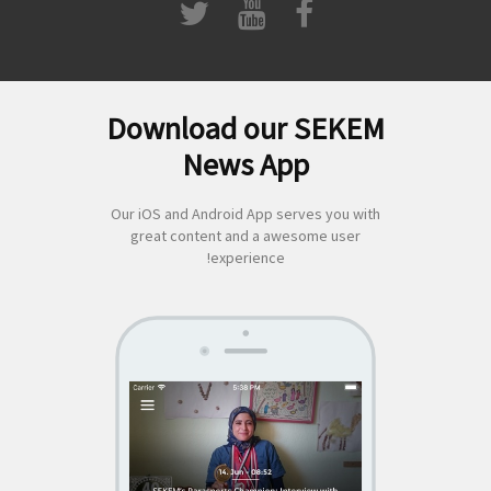
Download our SEKEM
لبحث
News App
ن:
Our iOS and Android App serves you with
great content and a awesome user
experience!
SEKEM
App by appful