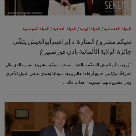
الحياة الاقتصادية
/
الحياة البيئية
/
الحياة الثقافية
/
الحياة المجتمعية
سيكم مشروع المنارة: د.إبراهيم أبوالعيش يتلقّى
جائزة الولاية الألمانية بادن فورتمبيرغ
’’برؤية د.أبوالعيش المفعّمة بالحياة أصبحت سيكم مشروع المنارة الذي ينال
اعترافًا دوليًا من جميع أرجاء العالم و يعد نموذجًا يُحتذى به في الدول الأخرى
وفي مشروعاتهم التنموية‘‘، هذا ما قاله …