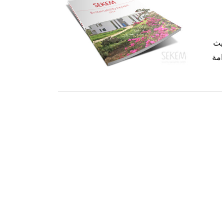
يث
امة