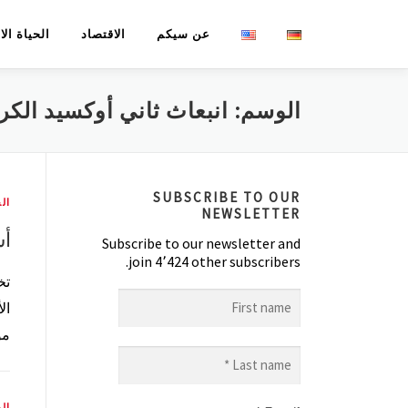
لتجاوز
عن سيكم
الاقتصاد
الحياة ال
لى
لمحتوى
الوسم:
انبعاث ثاني أوكسيد الكر
SUBSCRIBE TO OUR
الح
NEWSLETTER
أش
Subscribe to our newsletter and
join 4٬424 other subscribers.
تخ
First
name
مؤ
Last
name
*
الح