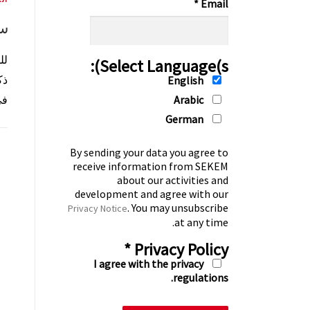
*
Email
سي
لل
Select Language(s):
ذك
English
Arabic
في
German
By sending your data you agree to
receive information from SEKEM
about our activities and
development and agree with our
. You may unsubscribe
Privacy Notice
at any time.
*
Privacy Policy
I agree with the privacy
regulations.