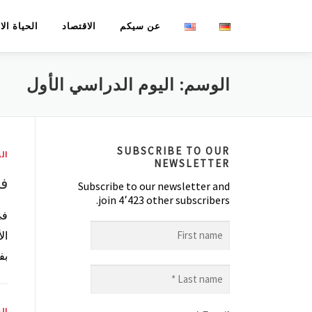
لتجاوز
عن سيكم
الاقتصاد
الحياة ال
لى
لمحتوى
الوسم:
اليوم الدراسي الأول
SUBSCRIBE TO OUR
الح
NEWSLETTER
في
Subscribe to our newsletter and
join 4٬423 other subscribers.
First
ال
name
بف
Last
name
*
الح