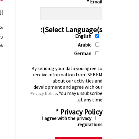
*
Email
ال
بد
Select Language(s):
رح
English
Arabic
شه
German
By sending your data you agree to
receive information from SEKEM
about our activities and
development and agree with our
. You may unsubscribe
Privacy Notice
at any time.
*
Privacy Policy
I agree with the privacy
regulations.