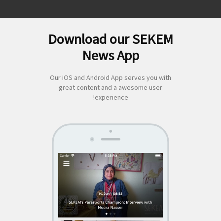
Download our SEKEM
لبحث
News App
ن:
Our iOS and Android App serves you with
great content and a awesome user
experience!
SEKEM
App by appful