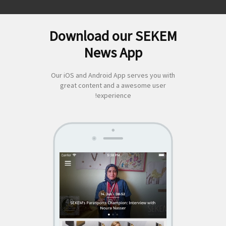
Download our SEKEM
لبحث
News App
ن:
Our iOS and Android App serves you with
great content and a awesome user
experience!
SEKEM
App by appful