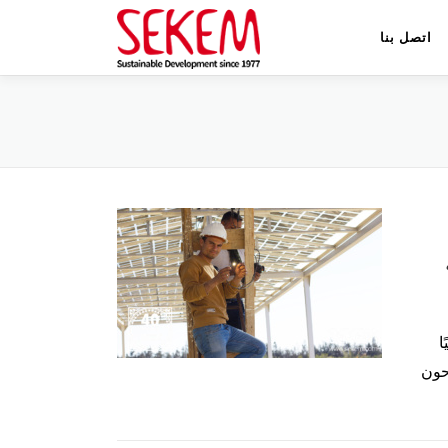
اتصل بنا
ا
زحون