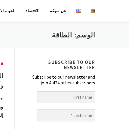
لتجاوز
عن سيكم
الاقتصاد
الحياة ال
لى
لمحتوى
الوسم:
الطاقة
SUBSCRIBE TO OUR
الح
NEWSLETTER
ال
Subscribe to our newsletter and
join 4٬424 other subscribers.
وآ
First
حر
name
ور
Last
إل
name
*