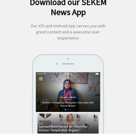
Download our SEKEM
لبحث
News App
ن:
Our iOS and Android App serves you with
great content and a awesome user
experience!
SEKEM
App by appful
Home
|
About Us
|
Economy
|
Societal Life
|
Cultural Life
|
Ecology
|
Sustainability
|
News
|
Media
|
Contact Us
|
Legal
|
Privacy
| Copyright ©
2018 SEKEM