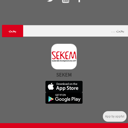
لبحث
ن:
SEKEM
App by appful