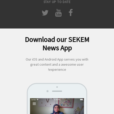
STAY UP TO DATE
Download our SEKEM
لبحث
News App
ن:
Our iOS and Android App serves you with
great content and a awesome user
experience!
SEKEM