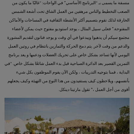
منسقة ما يسمى بـ “البرنامج الأساسي” في الواحات: “غالبًا ما يكون من
الصعب التخطيط والناس مرهقين من العمل الشاق تحت أشعة الشمس
الحارقة لذلك نقوم بتصميم أكثر الأنشطة الثقافية في المساحات والأماكن
المفتوحة.” فعلى سبيل المثال ، يوجد استوديو مفتوح حيث يمكن لأعضاء
مجتمع سيكم أن يذهبوا ويبدعوا في أي وقت و يوجد فنانون لتقديم المشورة
والدعم من وقت لآخر. يتم دمج الحركة والتمارين بانتظام في روتين العمل
اليومي لأنها تساعد بشكل خاص على تحريك العضلات ودعمها و يعد برنامج
التمرين القصير بعد الدائرة الصباحية قبل بدء العمل شائعًا بشكل خاص. “في
البداية ، قمنا بتوجيه التدريبات ، ولكن الآن يقوم الموظفون بكل شيء
بأنفسهم، ويلاحظون كيف يستفيدون من هذا النوع من التهيئة وكيف يجعلهم
أقوى من أجل العمل ،” تقول مارتينا دينكل.