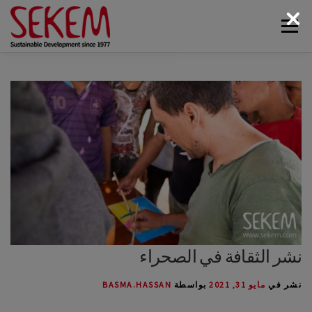
لتجاوز
القائمة
لى
لمحتوى
البيئة
أخبار سيكم
الوسائط
اتصل بنا
الاقتصاد
الحياة الاجتماعية
الحياة الثقافية
عن سيكم
نشر الثقافة في الصحراء
نشر في
مايو 31, 2021
بواسطة
BASMA.HASSAN