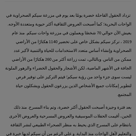
تزداد الحقول القاحلة خضرة يومًا بعد يوم في مزرعة سيكم الصحراوية في
الواحات البحرية؛ كما أصبحت العروض الثقافية أكثر حيوية ومتعددة الأوجه.
يعيش الآن حوالي 70 شخصًا ويعملون في مزرعة واحات سيكم. منذ عام
2019 ، تركز سيكم بشكل خاص على تخضير 1140 هكتارًا من الأراضي
الصحراوية وإنشاء أساس متعدد الاستخدامات للحياة والتنمية لأكبر عدد
ممكن من الناس. وبالتالي، تمت زراعة أكثر من 260 هكتارًا من الأراضي
الجافة في الأشهر الماضية، لكن الأشجار والحقول الخضراء والزهور الملونة
ليست سوى جزء واحد من رؤية سيكم؛ فيتم التركيز على توفير فرص
لتطوير إمكانات جميع الأشخاص الذين يزرعون الحقول ويشكلون حياة
المجتمع.
بعد فترة وجيزة أصبحت الحقول أكثر خضرة، وتم بناء المسرح. منذ ذلك
الحين، أقيمت الحفلات الموسيقية والعروض المسرحية والعروض الأخرى
بانتظام على المسرح الذي يحيط به منظر الصحراء الطبيعي لنشر الثقافة
والتعليم لأهل الواحات منذ البداية. و على الرغم من أن سيكم لديها خبرة في