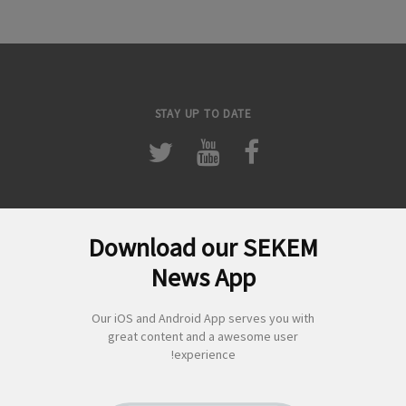
STAY UP TO DATE
Download our SEKEM
لبحث
News App
ن:
Our iOS and Android App serves you with
great content and a awesome user
experience!
SEKEM