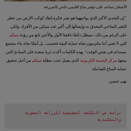
الأشجار تساعد على توفير مناخ اقليمي خاص بالمزرعة.
’’إن التحدي الأكبر الذي يواجههنا هو نشر فكرة إنقاذ كوكب الأرض من خطر
التغير المناخي المحدق به وإيصالها إلى أكبر عدد ممكن من الأفراد. ولكن
على الرغم من ذلك، سيظل دائمًا دافعنا الأول والأخير نابع من رؤية
سيكم
التي لا تعني أننا ملتزمون تجاه حماية البيئة فحسب، بل أيضًا تجاه بناء مجتمع
مستدام في نفس الوقت‘‘. بهذه الكلمات أكدت ثريا سعدة على المبادئ التي
يتبعها
مركز البصمة الكربونية
الذي يعمل تحت مظلة
سيكم
من أجل تحقيق
حماية المناخ الشاملة.
نهى حسين
دراسة عن التكلفة الحقيقية للزراعة العضوية 
والتقليدية