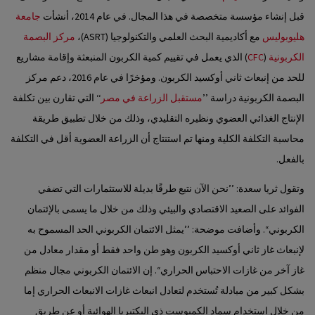
قبل إنشاء مؤسسة متخصصة في هذا المجال. في عام 2014، أنشأت
جامعة
هليوبوليس
مع أكاديمية البحث العلمي والتكنولوجيا (ASRT)،
مركز البصمة
الكربونية
(
CFC
) الذي يعمل في تقييم كمية الكربون المنبعثة وإقامة مشاريع
للحد من إنبعاث ثاني أوكسيد الكربون. ومؤخرًا في عام 2016، دعم مركز
البصمة الكربونية دراسة ’’
مستقبل الزراعة في مصر
‘‘ التي تقارن بين تكلفة
الإنتاج الغذائي العضوي ونظيره التقليدي، وذلك من خلال تطبيق طريقة
محاسبة التكلفة الكلية ومنها تم استنتاج أن الزراعة العضوية أقل في التكلفة
بالفعل.
وتقول ثريا سعدة: ’’نحن الآن نتبع طرقًا بديلة للاستثمارات التي تضفي
الفوائد على الصعيد الاقتصادي والبيئي وذلك من خلال ما يسمى بالإئتمان
الكربوني‘‘. وأضافت موضحة: ’’يمثل الائتمان الكربوني الحد المسموح به
لإنبعاث غاز ثاني أوكسيد الكربون وهو طن واحد فقط أو مقدار معادل من
غاز آخر من غازات الاحتباس الحراري‘‘. إن الائتمان الكربوني مجال منظم
بشكل كبير من مبادلة تُستخدم لتعادل انبعاث غازات الانبعاث الحراري إما
من خلال استخدام سماد الكمبوست ذي البكتيريا الهوائية أو عن طريق