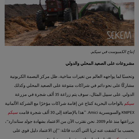
إنتاج الكمبوست في سيكم.
مشروعات على الصعيد المحلي والدولي
وتحسبًا لما يواجهه العالم من تغيرات مناخية، ظل مركز البصمة الكربونية
مشاركًا على نحو دائم في شراكات متنوعة على الصعيد المحلي وكذلك
الدولي. على سبيل المثال، سوف يتم زراعة 35 ألف شجرة في مزرعة
سيكم
بالواحات البحرية كنتاج عن إقامة شراكات مؤخرًا مع الشركة الألمانية
KNIPEX والسويسرية Amici. ’’هذا بالإضافة إلى 30 ألف شجرة قامت
سيكم
بزراعتها منذ عام 2009. نحن نقترب الآن من الاعتماد بشهادة جولد ستاندارد‘‘،
بحسب ما كشفت عنه ثريا التي أكدت قائلة: ’’إن الاعتماد دليل قوي على