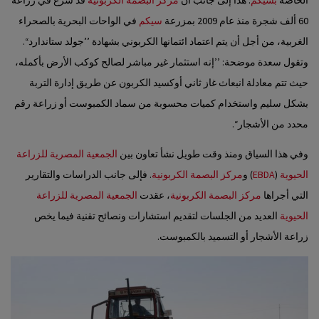
60 ألف شجرة منذ عام 2009 بمزرعة
سيكم
في الواحات البحرية بالصحراء
الغربية، من أجل أن يتم اعتماد ائتمانها الكربوني بشهادة ’’جولد ستاندارد‘‘.
وتقول سعدة موضحة: ’’إنه استثمار غير مباشر لصالح كوكب الأرض بأكمله،
حيث تتم معادلة انبعاث غاز ثاني أوكسيد الكربون عن طريق إدارة التربة
بشكل سليم واستخدام كميات محسوبة من سماد الكمبوست أو زراعة رقم
محدد من الأشجار‘‘.
وفي هذا السياق ومنذ وقت طويل نشأ تعاون بين
الجمعية المصرية للزراعة
الحيوية
(
EBDA
) و
مركز البصمة الكربونية
. فإلى جانب الدراسات والتقارير
التي أجراها
مركز البصمة الكربونية
، عقدت
الجمعية المصرية للزراعة
الحيوية
العديد من الجلسات لتقديم استشارات ونصائح تقنية فيما يخص
زراعة الأشجار أو التسميد بالكمبوست.