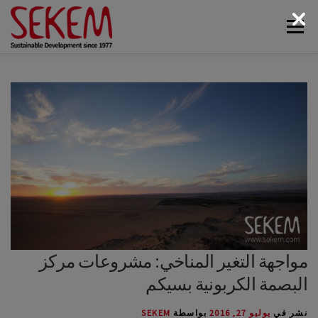
لتجاوز
القائمة
لى
لمحتوى
البيئة
أخبار سيكم
الوسائط
اتصل بنا
الاقتصاد
الحياة الاجتماعية
الحياة الثقافية
عن سيكم
مواجهة التغير المناخي: مشروعات مركز
البصمة الكربونية بسيكم
نشر في
يوليو 27, 2016
بواسطة
SEKEM