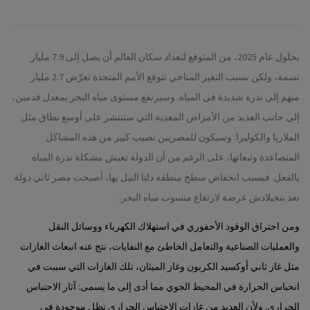
بحلول عام 2025، من المتوقع لتعداد سكان العالم أن يصل إلى 7.9 مليار
نسمة، ولكن بسبب التغير المناخي تتوقع الأمم المتحدة تعرّض 2.7 مليار
منهم إلى ندرة شديدة في المياه. وسيرتفع مستوى مياه البحر بمعدل قدمين،
إلى جانب العديد من الأمراض المعدية التي ستنتشر على أوسع نطاق مثل
الملاريا والكوليرا. وسيكون للمصريين نصيب كبير من هذه المشاكل
المتصاعدة وتبعاتها، على الرغم من أن الدولة تعيش مشكلة ندرة المياه
بالفعل. فبسبب انخفاض سطح منطقة دلتا النيل بها، أصبحت مصر ثاني دولة
بعد بنجيلادش عرضة لارتفاع منسوب مياه البحر.
ومن احتراق الوقود الأحفوري في استهلاك الكهرباء ووسائل النقل
والعمليات الصناعية والتعامل الخاطئ مع النفايات، نتج عنه انبعاث الغازات
مثل غاز ثاني أوكسيد الكربون وغاز الميثان، تلك الغازات التي سببت في
انحباس الحرارة في المحيط الجوي مما أدى إلى ما يسمى: آثار الاحتباس
الحراري. ولأن العديد من غازات الاحتباس الحراري تظل موجودة في