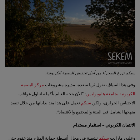
سيكم تزرع الصحراء من أجل تخفيض البصمة الكربونية.
وفي هذا السياق، تقول ثريا سعدة، مديرة مشروعات
مركز البصمة
الكربونية
بجامعة هليوبوليس
: ’’الآن يتجه العالم بأكمله لتناول عواقب
الاحتباس الحراري، ولكن
سيكم
تعمل على هذا منذ بداياتها من خلال تنفيذ
منهجها الشامل في البيئة والمجتمع والاقتصاد‘‘.
الائتمان الكربوني – استثمار مستدام
وعليه، مازالت
سيكم
نشطة في مجال أنشطة حماية المناخ منذ عقود حتى