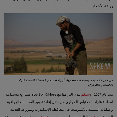
زراعة الأشجار.
في مزرعة سيكم بالواحات البحرية، تُزرع الأشجار لمعادلة انبعاث غازات
الاحتباس الحراري.
منذ عام 2007، و
سيكم
تبدي التزامها مع Soil & More تجاه مشاريع مستدامة
لمعادلة غازات الاحتباس الحراري من خلال إعادة تدوير المخلفات الزراعية
وعمليات التسميد بالكمبوست في محافظة الإسكندرية وبمزرعة العدلية
الخاصة
بسيكم
. هذا إلى جانب أن
مركز البصمة الكربونية
قد شرع في زراعة