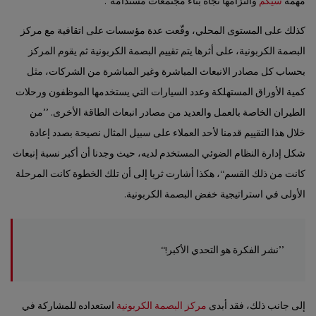
مهمة
سيكم
والتزامها تجاه بناء مجتمعات مستدامة‘‘.
كذلك على المستوى المحلي، وقّعت عدة مؤسسات على اتقافية مع مركز
البصمة الكربونية، على أثرها يتم تقييم البصمة الكربونية ثم يقوم المركز
بحساب كل مصادر الانبعاث المباشرة وغير المباشرة من الشركات، مثل
كمية الأوراق المستهلكة وعدد السيارات التي يستخدمها الموظفون ورحلات
الطيران الخاصة بالعمل والعديد من مصادر انبعاث الطاقة الأخرى. ’’من
خلال هذا التقييم قدمنا لأحد العملاء على سبيل المثال نصيحة بصدد إعادة
شكل إدارة النظام الضوئي المستخدم لديه، حيث وجدنا أن أكبر نسبة إنبعاث
كانت من ذلك القسم‘‘، هكذا أشارت ثريا إلى أن تلك الخطوة كانت المرحلة
الأولى في استراتيجية خفض البصمة الكربونية.
’’نشر الفكرة هو التحدي الأكبر!‘‘
إلى جانب ذلك، فقد أبدى
مركز البصمة الكربونية
استعداده للمشاركة في