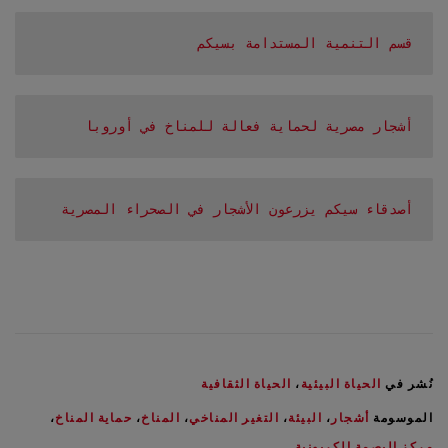
قسم التنمية المستدامة بسيكم
أشجار مصرية لحماية فعالة للمناخ في أوروبا
أصدقاء سيكم يزرعون الأشجار في الصحراء المصرية
نُشر في
الحياة البيئية
،
الحياة الثقافية
الموسومة
أشجار
،
البيئة
،
التغير المناخي
،
المناخ
،
حماية المناخ
،
مركز البصمة الكربونية