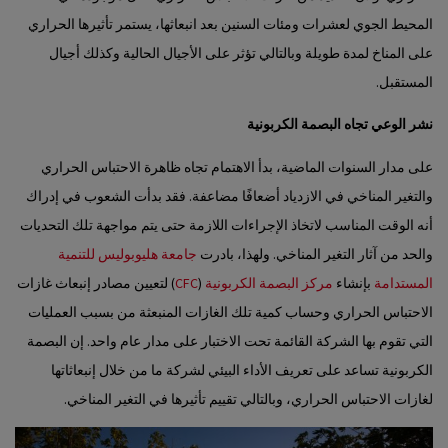
المحيط الجوي لعشرات ومئات السنين بعد انبعاثها، يستمر تأثيرها الحراري
على المناخ لمدة طويلة وبالتالي تؤثر على الأجيال الحالية وكذلك أجيال
المستقبل.
نشر الوعي تجاه البصمة الكربونية
على مدار السنوات الماضية، بدأ الاهتمام تجاه ظاهرة الاحتباس الحراري
والتغير المناخي في الازدياد أضعافًا مضاعفة. فقد بدأت الشعوب في إدراك
أنه الوقت المناسب لاتخاذ الإجراءات اللازمة حتى يتم مواجهة تلك التحديات
والحد من آثار التغير المناخي. ولهذا، بادرت
جامعة هليوبوليس للتنمية
المستدامة
بإنشاء
مركز البصمة الكربونية
(
CFC
) لتعيين مصادر إنبعاث غازات
الاحتباس الحراري وحساب كمية تلك الغازات المنبعثة من بسبب العمليات
التي تقوم بها الشركة القائمة تحت الاختبار على مدار عام واحد. إن البصمة
الكربونية تساعد على تعريف الأداء البيئي لشركة ما من خلال إنبعاثاتها
لغازات الاحتباس الحراري، وبالتالي تقييم تأثيرها في التغير المناخي.