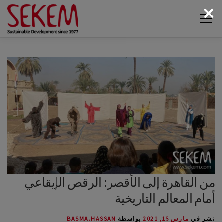
لتجاوز
القائمة
لى
لمحتوى
البيئة
أخبار سيكم
الوسائط
اتصل بنا
الاقتصاد
الحياة الاجتماعية
الحياة الثقافية
عن سيكم
من القاهرة إلى الأقصر: الرقص الإيقاعي
أمام المعالم التاريخية
نشر في
مارس 15, 2021
بواسطة
BASMA.HASSAN