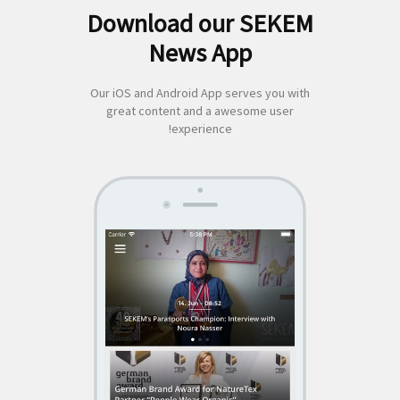
Download our SEKEM
لبحث
News App
ن:
Our iOS and Android App serves you with
great content and a awesome user
experience!
SEKEM
App by appful
Home
|
About Us
|
Economy
|
Societal Life
|
Cultural Life
|
Ecology
|
Sustainability
|
News
|
Media
|
Contact Us
|
Legal
|
Privacy
| Copyright ©