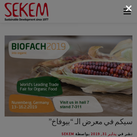
لتجاوز
القائمة
لى
لمحتوى
البيئة
أخبار سيكم
الوسائط
اتصل بنا
الاقتصاد
الحياة الاجتماعية
الحياة الثقافية
عن سيكم
سيكم في معرض الـ “بيوفاخ”
نشر في
يناير 31, 2019
بواسطة
SEKEM