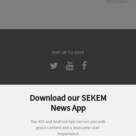
STAY UP TO DATE
Download our SEKEM
لبحث
News App
ن:
Our iOS and Android App serves you with
great content and a awesome user
experience!