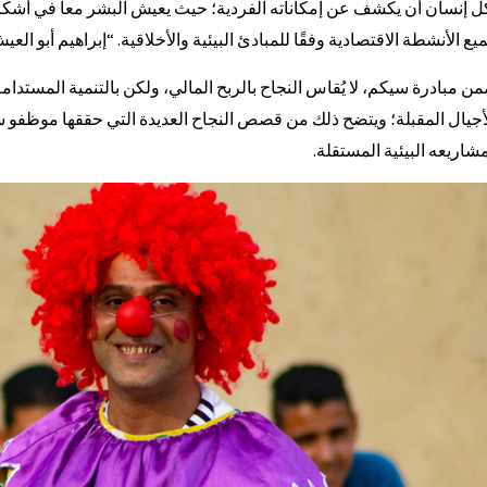
ل إنسان أن يكشف عن إمكاناته الفردية؛ حيث يعيش البشر معا في أشكال
يع الأنشطة الاقتصادية وفقًا للمبادئ البيئية والأخلاقية. “إبراهيم أبو العي
ن مبادرة سيكم، لا يُقاس النجاح بالربح المالي، ولكن بالتنمية المستدامة 
أجيال المقبلة؛ ويتضح ذلك من قصص النجاح العديدة التي حققها موظفو سي
شاريعه البيئية المستقلة.