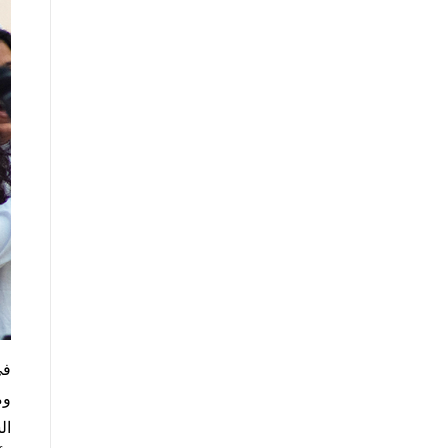
في
وم
ال