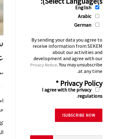
Select Language(s):
English
Arabic
German
By sending your data you agree to
receive information from SEKEM
about our activities and
ع
development and agree with our
. You may unsubscribe
Privacy Notice
at any time.
نش
*
Privacy Policy
I agree with the privacy
regulations.
اح
جم
كل
ال