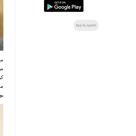
App by appful
من
مه
كو
مس
يو