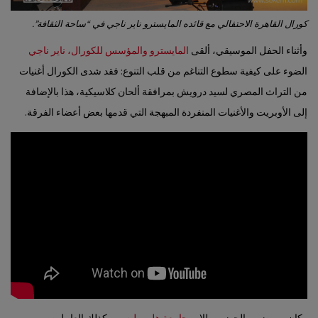
كورال القاهرة الاحتفالي مع قائده المايسترو ناير ناجي في “ساحة الثقافة”.
وأثناء الحفل الموسيقي، ألقى
المايسترو والمؤسس للكورال، ناير ناجي
الضوء على كيفية سطوع التناغم من قلب التنوع: فقد شدى الكورال أغنيات
من التراث المصري لسيد درويش بمرافقة ألحان كلاسيكية، هذا بالإضافة
إلى الأوبريت والأغنيات المنفردة المبهجة التي قدمها بعض أعضاء الفرقة.
وكان من ضمن الحضور طلاب
جامعة هليوبوليس
، وكذلك العاملين من