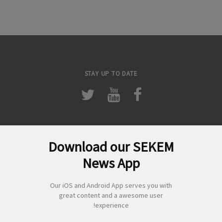
STAY UP TO DATE
Download our SEKEM
لبحث
News App
ن:
Our iOS and Android App serves you with
great content and a awesome user
experience!