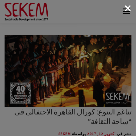
لتجاوز
القائمة
لى
لمحتوى
البيئة
أخبار سيكم
الوسائط
اتصل بنا
الاقتصاد
الحياة الاجتماعية
الحياة الثقافية
عن سيكم
تناغم التنوع: كورال القاهرة الاحتفالي في
“ساحة الثقافة”
نشر في
أكتوبر 12, 2017
بواسطة
SEKEM