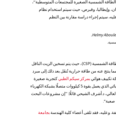
البحث
 الطاقة الشمسية الصغيرة للمجتمعات المتوسطية‘‘،
عن:
ان، وإيطاليا، وقبرص، حيث سيتم استخدام نظام
ه، سيتم إجراء دراسة مقارنة بين النظم
مسية.
، تُدار بتقنية تركيز الطاقة الشمسية (CSP)، حيث يتم تسخين الزيت الناقل
ا ينتج عنه من طاقة حرارية تُنقَل بعد ذلك إلى مبرد
بمركز سيكم الطبي
كتجربة صغيرة
النطاق؛ تطبيقًا لنظام التبريد الحراري. في نفس الوقت، يكون المولد الكهربائي الذي يعمل بقوة 5 كيلووات متصلًا بشبكة الكهرباء
 العالي، د.أشرف الشيحي قائلًا: ’’إن مشروعات البحث
صعبة‘‘.
. وعليه، فقد تلقى أعضاء كلية الهندسة
بجامعة