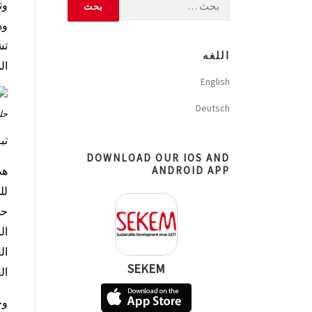
وت
وه
تش
اللغه
ال
English
Deutsch
حل
تب
DOWNLOAD OUR IOS AND
ANDROID APP
هذ
لل
حرا
ال
SEKEM
ال
وج