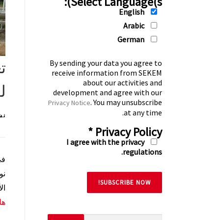
Select Language(s):
English
Arabic
German
By sending your data you agree to
ت
receive information from SEKEM
about our activities and
ل
development and agree with our
. You may unsubscribe
Privacy Notice
at any time.
نش
*
Privacy Policy
I agree with the privacy
regulations.
في أك
نو
ال
هل