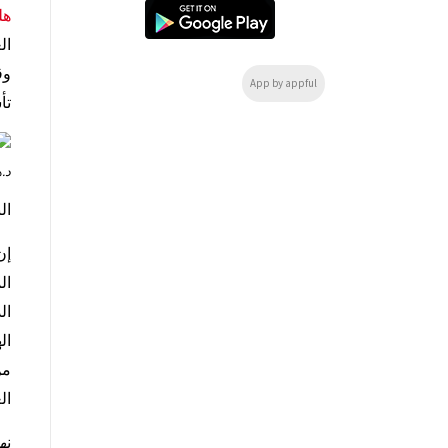
هل
ال
وق
App by appful
تأ
د.
ال
إن
ال
ال
ال
من
ال
نه