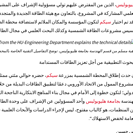
يوبوليس
، الذين من المفترض عليهم تولي مسؤولية الإشراف على المشرو
علمي المشاركة في المشروع، بالتعاون مع هيئة الطاقة الجديدة والمتجددة
د تم اختيار
سيكم
لتكون المؤسسة والمكان الملائم لاستضافة محطة الطا
سيس مشروعات الطاقة الشمسية وكذلك البحث العلمي في مجال الطاقا
هبة مسلم من قسم الهندسة بجامعة هليوبوليس، توضح التفاصيل التقنية الخاصة بالمح
بحوث التطبيقية من أجل تعزيز الطاقات المستدامة
 حدث إطلاق المحطة الشمسية بمزرعة
سيكم
، حضره حوالي مئتي ممثل 
مشروع الممول من الاتحاد الأوروبي دعمًا لتطبيق الطاقات البديلة من خلا
دولي؛ لتكون خطوة إلى الأمام في مجال بناء المناهج الابتكارية الناجحة 
هندسة
بجامعة هليوبوليس
وأحد المسؤولين عن الإشراف على وحدة الطاقة
 المنظمات، هو كالباب مفتوح، ليس لإجراء الدراسات والأبحاث العلمية ف
عامة لخفض الاستهلاك‘‘.
ى حسين