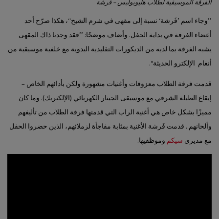
الفرقة الموسيقية لطلاب هليوبوليس – فَرشة
’’وجاء اسم ’فَرشة‘ نسبة إلى مقهى في شرم الشيخ‘‘، هكذا صرّح أحد
أعضاء الفرقة في بداية الحفل. وأضاف موضحًا: ’’فقد وجدنا ذاك المقهى
يشبه الفرقة بما لديه من الديكورات التقليدية البدوية مع خلفية موسيقية من
أنغام الإلكترو الحديثة‘‘.
قدمت فرقة الطلاب معزوفات وأغنيات مشهورة ولكن بأدائهم الخاص –
إيقاع الطبلة الشرقي مع موسيقى الجيتار الكهربائي (الإلكتريك). وما كان
مميزًا بشكل خاص هي أغنية الراب التي قدمتها فرقة الطلاب من تأليفهم
وألحانهم . قدمت فَرشة الأغنية بمثابة مفاجأة لزملائهم، الذين حضروا الحفل
مع مديري
سيكم
وموظفيها.