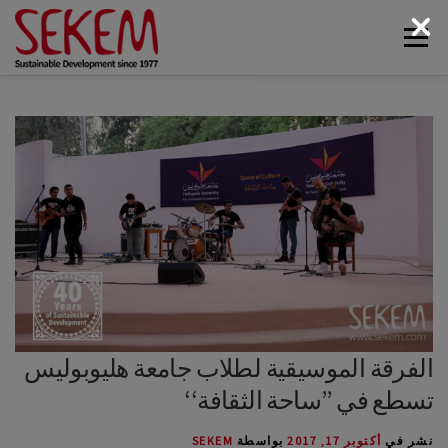
لتجاوز
القائمة
لى
لمحتوى
البيئة
أخبار سيكم
الوسائط
اتصل بنا
الاقتصاد
الحياة الاجتماعية
الحياة الثقافية
عن سيكم
الفرقة الموسيقية لطلاب جامعة هليوبوليس
تسطع في ’’ساحة الثقافة‘‘
نشر في
أكتوبر 17, 2017
بواسطة
SEKEM