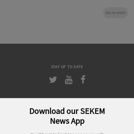
App by appful
STAY UP TO DATE
Download our SEKEM
لبحث
News App
ن: