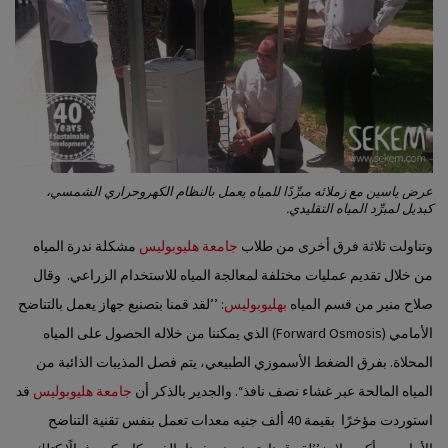
عرض ياسين مع زملائه مبرِّدًا للمياه يعمل بالنظام الكهروحراري الشمسي،
كبديل لمبرِّد المياه التقليدي.
وتناولت ثلاثة فرق أخرى من طلاب
جامعة هليوبوليس
مشكلة ندرة المياه
من خلال تقديم عمليات مختلفة لمعالجة المياه للاستخدام الزراعي. وقال
صلاح منير من قسم المياه
بهليوبوليس
: ’’لقد قمنا بتصنيع جهاز يعمل بالتناضح
الأمامي (Forward Osmosis) الذي يمكننا من خلاله الحصول على المياه
المحلاة. بفرق الضغط الأسموزي الطبيعي، يتم فصل المذيبات الذائبة من
المياه المالحة عبر غشاء نصف نافذ‘‘. والجدير بالذكر أن
جامعة هليوبوليس
قد
استوردت مؤخرًا بقيمة 40 ألف جنيه معدات تعمل بنفس تقنية التناضح