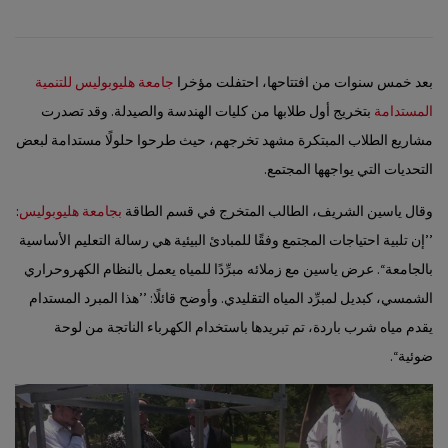
بعد خمس سنوات من افتتاحها، احتفلت مؤخرا
جامعة هليوبوليس للتنمية
المستدامة
بتخريج أول طلابها من كليات الهندسة والصيدلة. وقد تصدرت
مشاريع الطلاب المبتكرة مشهد تخرجهم، حيث طرحوا حلولًا مستدامة لبعض
التحديات التي يواجهها المجتمع.
وقال ياسين الشريف، الطالب المتخرج في قسم الطاقة
بجامعة هليوبوليس
:
’’إن تلبية احتياجات المجتمع وفقًا للمبادئ البيئية هي رسالة التعليم الأساسية
بالجامعة‘‘. عرض ياسين مع زملائه مبرِّدًا للمياه يعمل بالنظام الكهروحراري
الشمسي، كبديل لمبرِّد المياه التقليدي. وأوضح قائلًا: ’’هذا المبرد المستدام
يقدم مياه شرب باردة، تم تبريدها باستخدام الكهرباء الناتجة من لوحة
ضوئية‘‘.