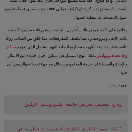
الأمامي. وأكد صلاح: ’’لقد قمنا بتصنيع نموذجنا، الذي يكاد يكون فعالًا كتلك
المعدات المستورَدة ولكن تبلغ تكلفته حوالي 1800 جنيه مصري فقط، فجميع
المواد المستخدمة محلية الصنع‘‘.
وعلاوة على ذلك، عرض طلاب آخرون بالجامعة مشروعات متميزة كطابعة
ثلاثية الأبعاد ومروحية رباعية لكشف المفرقعات، مما خلق بين الطلاب روحًا
تنافسية فريدة. وقد أظهرت مشاريع الطلبة النهج الشامل الذي تعززه
سيكم
و
جامعة هليوبوليس
، ذلك النهج المتمثل في
تمكين أجيال جديدة من الابتكار
والإبداع والقدرة على خدمة المجتمع من خلال مواجهة تحدياته والسعي إلى
حلها.
نهى حسين
وداع تشجيعي لخريجي جامعة هليوبوليس الأولين
’’معًا نمهد الطريق للطاقة الشمسية الحرارية في 