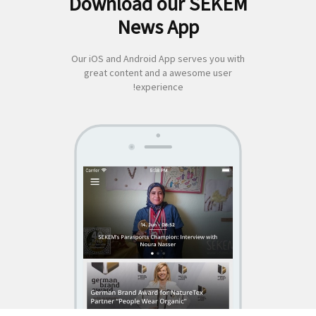
Download our SEKEM
لبحث
News App
ن:
Our iOS and Android App serves you with
great content and a awesome user
experience!
SEKEM
App by appful
Home
|
About Us
|
Economy
|
Societal Life
|
Cultural Life
|
Ecology
|
Sustainability
|
News
|
Media
|
Contact Us
|
Legal
|
Privacy
| Copyright ©
2018 SEKEM