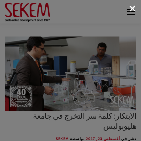
لتجاوز
القائمة
لى
لمحتوى
البيئة
أخبار سيكم
الوسائط
اتصل بنا
الاقتصاد
الحياة الاجتماعية
الحياة الثقافية
عن سيكم
الابتكار: كلمة سر التخرج في جامعة
هليوبوليس
نشر في
أغسطس 23, 2017
بواسطة
SEKEM