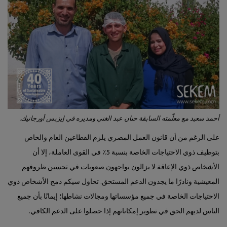
أحمد سعيد مع معلّمته السابقة حنان عبد الغني ومديره في إيزيس أورجانيك.
على الرغم من أن قانون العمل المصري يلزم القطاعين العام والخاص
بتوظيف ذوي الاحتياجات الخاصة بنسبة 5٪ في القوى العاملة، إلا أن
الأشخاص ذوي الإعاقة لا يزالون يواجهون صعوبات في تحسين ظروفهم
المعيشية ونادرًا ما يجدون الدعم المستحق. تحاول سيكم دمج الأشخاص ذوي
الاحتياجات الخاصة في جميع مؤسساتها ومجالات نشاطها؛ إيمانًا بأن جميع
الناس لديهم الحق في تطوير إمكاناتهم إذا حصلوا على الدعم الكافي.