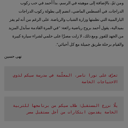
ومن ثمّ، بالإضافة إلى موهبته في الرسم، بدأ أحمد في حب ركوب
الدراجات. في أغسطس الماضي، انضم إلى بطولة ركوب الدراجات
البارالمبية التي نظمتها وزارة الشباب والرياضة. على الرغم من أنه لم يفز
بميدالية، يقول أحمد بروح رياضية رائعة: “في المرة القادمة سأبذل المزيد
من الجهد للفوز. ومع ذلك، لا زلت مصرَّا على حلمي لشراء سيارة كبيرة
والقيام برحلة طريق جميلة مع كل أحبائي‘‘.
نهى حسين
تعرّف على نورا ناصر، المعلّمة في مدرسة سيكم لذوي 
الاحتياجات الخاصة
يلّا نزرع المستقبل: طلاب سيكم من برنامجها للتربية 
الخاصة يقدمون ابتكارات من أجل مستقبل مصر