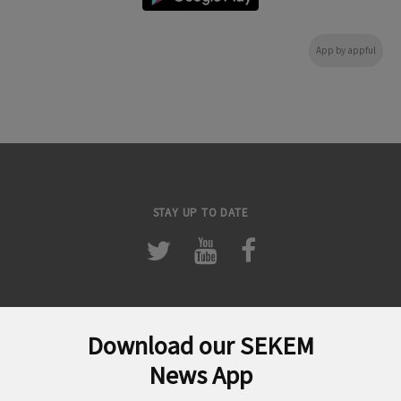
App by appful
STAY UP TO DATE
Download our SEKEM
لبحث
News App
ن: