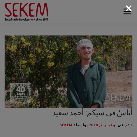
لتجاوز
القائمة
لى
لمحتوى
البيئة
أخبار سيكم
الوسائط
اتصل بنا
الاقتصاد
الحياة الاجتماعية
الحياة الثقافية
عن سيكم
أناسٌ في سيكم: أحمد سعيد
نشر في
نوفمبر 7, 2018
بواسطة
SEKEM