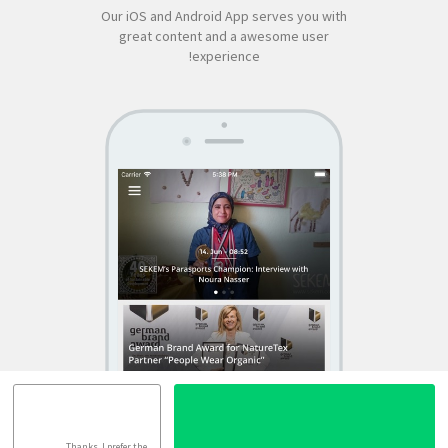
Our iOS and Android App serves you with
great content and a awesome user
experience!
SEKEM
App by appful
Home
|
About Us
|
Economy
|
Societal Life
|
Cultural Life
|
Ecology
|
Sustainability
|
News
|
Media
|
Contact Us
|
Legal
|
Privacy
| Copyright ©
2018 SEKEM
Thanks, I prefer the