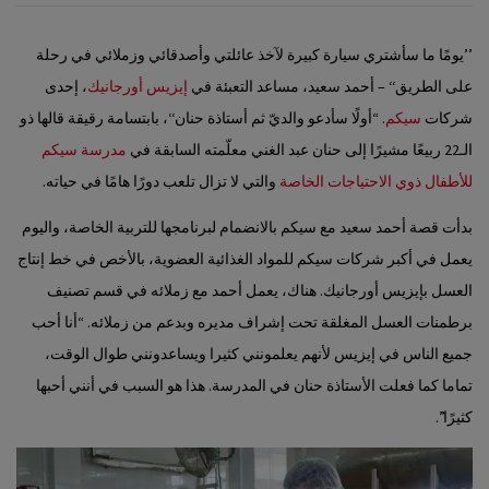
’’يومًا ما سأشتري سيارة كبيرة لآخذ عائلتي وأصدقائي وزملائي في رحلة
على الطريق‘‘ – أحمد سعيد، مساعد التعبئة في
إيزيس أورجانيك
، إحدى
شركات
سيكم
. “أولًا سأدعو والديّ ثم أستاذة حنان‘‘، بابتسامة رقيقة قالها ذو
الـ22 ربيعًا مشيرًا إلى حنان عبد الغني معلّمته السابقة في
مدرسة سيكم
للأطفال ذوي الاحتياجات الخاصة
والتي لا تزال تلعب دورًا هامًا في حياته.
بدأت قصة أحمد سعيد مع سيكم بالانضمام لبرنامجها للتربية الخاصة، واليوم
يعمل في أكبر شركات سيكم للمواد الغذائية العضوية، بالأخص في خط إنتاج
العسل بإيزيس أورجانيك. هناك، يعمل أحمد مع زملائه في قسم تصنيف
برطمنات العسل المغلقة تحت إشراف مديره وبدعم من زملائه. “أنا أحب
جميع الناس في إيزيس لأنهم يعلمونني كثيرا ويساعدونني طوال الوقت،
تماما كما فعلت الأستاذة حنان في المدرسة. هذا هو السبب في أنني أحبها
كثيرًا”.